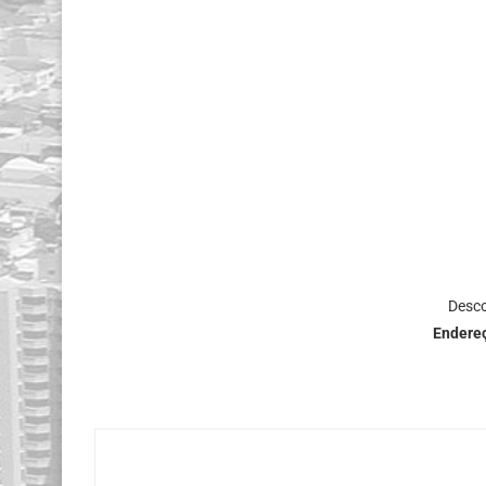
Desco
Endere