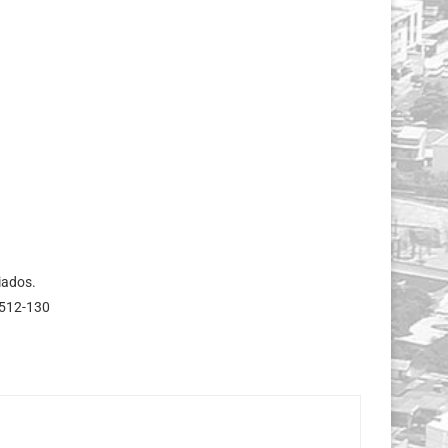
iados.
7512-130